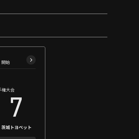
0
開始
手権大会
7
茨城トヨペット