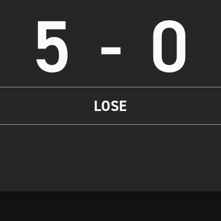
5
-
0
LOSE