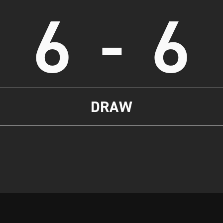
6
-
6
DRAW