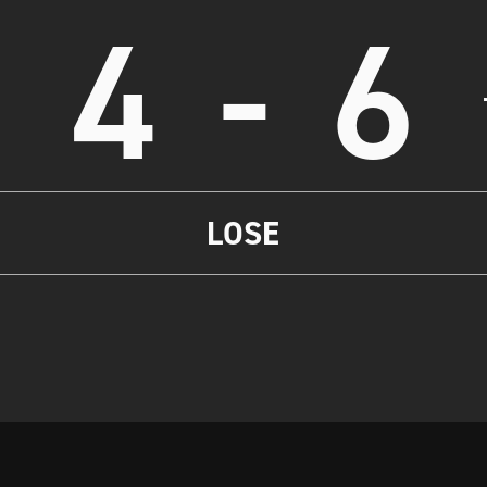
4
-
6
LOSE