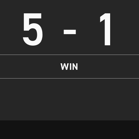
5
-
1
WIN