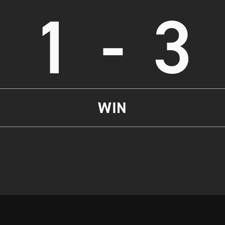
1
-
3
WIN