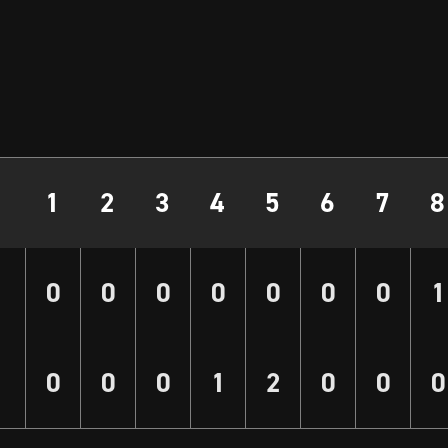
1
2
3
4
5
6
7
8
0
0
0
0
0
0
0
1
0
0
0
1
2
0
0
0