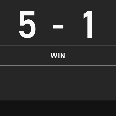
5
-
1
WIN